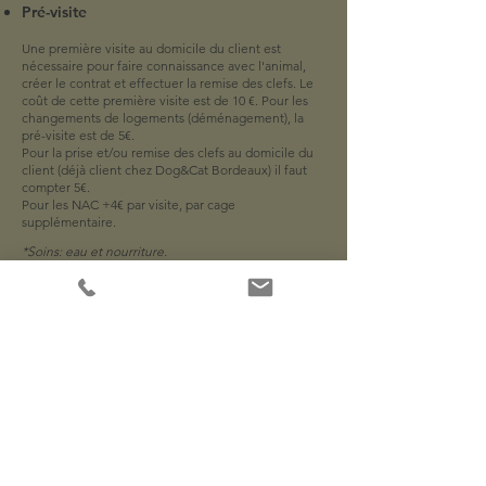
Pré-visite
Une première visite au domicile du client est
nécessaire pour faire connaissance avec l'animal,
créer
le contrat et effectuer la remise des clefs. Le
coût de cette
première visite est de 10 €.
Pour les
changements de logements (déménagement), la
pré-visite est de 5€.
Pour la prise et/ou remise des clefs au domicile du
client (déjà client chez Dog&Cat Bordeaux) il faut
compter 5€.
​Pour les NAC +4€ par visite, par cage
supplémentaire.
*Soins:
eau et nourriture.